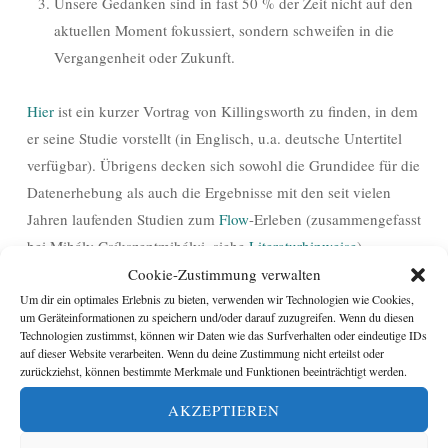
Unsere Gedanken sind in fast 50 % der Zeit nicht auf den
aktuellen Moment fokussiert, sondern schweifen in die
Vergangenheit oder Zukunft.
Hier
ist ein kurzer Vortrag von Killingsworth zu finden, in dem
er seine Studie vorstellt (in Englisch, u.a. deutsche Untertitel
verfügbar). Übrigens decken sich sowohl die Grundidee für die
Datenerhebung als auch die Ergebnisse mit den seit vielen
Jahren laufenden Studien zum
Flow
-Erleben (zusammengefasst
bei Mihály Csíkszentmihályi, siehe
Literaturhinweise
).
Cookie-Zustimmung verwalten
Ein Grundproblem der empirischen, mit Befragungen
Um dir ein optimales Erlebnis zu bieten, verwenden wir Technologien wie Cookies,
um Geräteinformationen zu speichern und/oder darauf zuzugreifen. Wenn du diesen
arbeitenden Bewusstseinsforschung ist jedoch auch hier zu
Technologien zustimmst, können wir Daten wie das Surfverhalten oder eindeutige IDs
beachten. Inwiefern beeinflusst die Beobachtung eines
auf dieser Website verarbeiten. Wenn du deine Zustimmung nicht erteilst oder
zurückziehst, können bestimmte Merkmale und Funktionen beeinträchtigt werden.
Phänomens (in diesem Fall: mentaler Fokus) das Phänomen
selbst? Inwiefern werden also Probanden bereits dadurch
AKZEPTIEREN
fokussierter, dass sie ihre Aufmerksamkeit auf das Phänomen