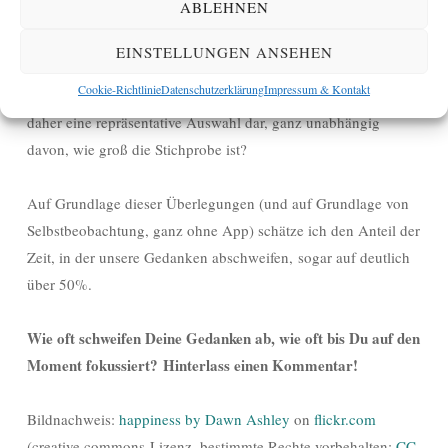
ABLEHNEN
Fokus richten? Und inwieweit verfügen Menschen, die sich
eine App herunterladen, um ihren gedanklichen Fokus zu
EINSTELLUNGEN ANSEHEN
dokumentieren, ohnehin über ein gesteigertes
Cookie-Richtlinie
Datenschutzerklärung
Impressum & Kontakt
Problembewusstsein in diesem Bereich? Inwiefern stellen sie
daher eine repräsentative Auswahl dar, ganz unabhängig
davon, wie groß die Stichprobe ist?
Auf Grundlage dieser Überlegungen (und auf Grundlage von
Selbstbeobachtung, ganz ohne App) schätze ich den Anteil der
Zeit, in der unsere Gedanken abschweifen, sogar auf deutlich
über 50%.
Wie oft schweifen Deine Gedanken ab, wie oft bis Du auf den
Moment fokussiert? Hinterlass einen Kommentar!
Bildnachweis:
happiness by Dawn Ashley
on
flickr.com
(creative commons-Lizenz, bestimmte Rechte vorbehalten:
CC