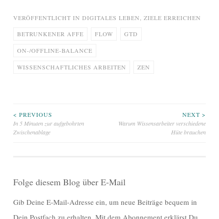
VERÖFFENTLICHT IN
DIGITALES LEBEN
,
ZIELE ERREICHEN
BETRUNKENER AFFE
FLOW
GTD
ON-/OFFLINE-BALANCE
WISSENSCHAFTLICHES ARBEITEN
ZEN
Beitragsnavigation
< PREVIOUS
NEXT >
In 5 Minuten zur aufgebohrten
Warum Wissensarbeiter verschiedene
Zwischenablage
Hüte brauchen
Folge diesem Blog über E-Mail
Gib Deine E-Mail-Adresse ein, um neue Beiträge bequem in
Dein Postfach zu erhalten. Mit dem Abonnement erklärst Du