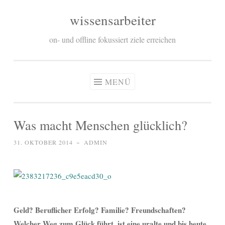
wissensarbeiter
Zum
Inhalt
on- und offline fokussiert ziele erreichen
springen
MENÜ
Was macht Menschen glücklich?
31. OKTOBER 2014
~
ADMIN
Geld? Beruflicher Erfolg? Familie? Freundschaften?
Welcher Weg zum Glück führt, ist eine uralte und bis heute