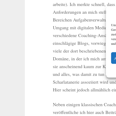
arbeite). Ich merkte schnell, dass
Anforderungen an mich stellte, s
Bereichen Aufgabenverwaltung, L
Um 
Umgang mit digitalen Medien verb
Ger
zus
verschiedene Coaching-Ansätze e
ver
einschlägige Blogs, vorwiegend a
und
viele der dort beschriebenen Idee
Domäne, in der ich mich am bes
sie anscheinend kaum zur Kenntni
und alles, was damit zu tun hat, 
Scharlatanerie assoziiert wird und
Hier scheint jedoch allmählich e
Neben einigen klassischen Coac
veröffentliche ich hier auch Beit