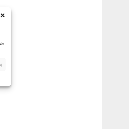
ale
N