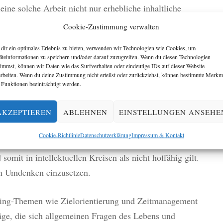
 eine solche Arbeit nicht nur erhebliche inhaltliche
ondern dass ich auch meine Fähigkeiten in den
Cookie-Zustimmung verwalten
ösungs- und Zielorientierung, Zeitmanagement und
dir ein optimales Erlebnis zu bieten, verwenden wir Technologien wie Cookies, um
essern musste. Ich arbeitete mich daher in
äteinformationen zu speichern und/oder darauf zuzugreifen. Wenn du diesen Technologien
timmst, können wir Daten wie das Surfverhalten oder eindeutige IDs auf dieser Website
in (siehe
Literaturhinweise
) und las regelmäßig
arbeiten. Wenn du deine Zustimmung nicht erteilst oder zurückziehst, können bestimmte Merkm
us dem englischsprachigen Raum. Mir fiel auf, dass
 Funktionen beeinträchtigt werden.
n hierzulande wenig verbreitet waren. Zumindest in der
ten auskenne, dem Bildungsbereich, wurden und werden
AKZEPTIEREN
ABLEHNEN
EINSTELLUNGEN ANSEHE
s genommen. Vielleicht liegt das daran, dass Coaching
Cookie-Richtlinie
Datenschutzerklärung
Impressum & Kontakt
entweder mit der Business-Welt oder mit esoterischer
 somit in intellektuellen Kreisen als nicht hoffähig gilt.
in Umdenken einzusetzen.
hing-Themen wie Zielorientierung und Zeitmanagement
räge, die sich allgemeinen Fragen des Lebens und