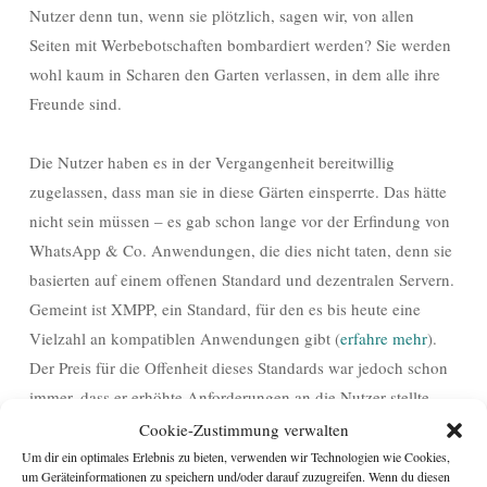
Nutzer denn tun, wenn sie plötzlich, sagen wir, von allen
Seiten mit Werbebotschaften bombardiert werden? Sie werden
wohl kaum in Scharen den Garten verlassen, in dem alle ihre
Freunde sind.
Die Nutzer haben es in der Vergangenheit bereitwillig
zugelassen, dass man sie in diese Gärten einsperrte. Das hätte
nicht sein müssen – es gab schon lange vor der Erfindung von
WhatsApp & Co. Anwendungen, die dies nicht taten, denn sie
basierten auf einem offenen Standard und dezentralen Servern.
Gemeint ist XMPP, ein Standard, für den es bis heute eine
Vielzahl an kompatiblen Anwendungen gibt (
erfahre mehr
).
Der Preis für die Offenheit dieses Standards war jedoch schon
immer, dass er erhöhte Anforderungen an die Nutzer stellte.
Daher konnten sich XMPP und die passenden Anwendungen
Cookie-Zustimmung verwalten
nie auf dem Massenmarkt durchsetzen. In diesem Licht ist es
Um dir ein optimales Erlebnis zu bieten, verwenden wir Technologien wie Cookies,
um Geräteinformationen zu speichern und/oder darauf zuzugreifen. Wenn du diesen
dann doch verständlich, dass WhatsApp & Co. das Rennen