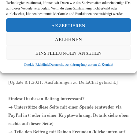
Technologien zustimmst, können wir Daten wie das Surfverhalten oder eindeutige IDs
machten.
auf dieser Website verarbeiten. Wenn du deine Zustimmung nicht erteilst oder
zurückziehst, können bestimmte Merkmale und Funktionen beeinträchtigt werden.
Inzwischen gibt es aber eine Alternative, die wie XMPP
AKZEPTIEREN
dezentral und offen aufgebaut ist, aber darüber hinaus einige
ABLEHNEN
entscheidende Vorteile aufweist. Darüber mehr im nächsten
Teil.
EINSTELLUNGEN ANSEHEN
Cookie-Richtlinie
Datenschutzerklärung
Impressum & Kontakt
→ Weiter zu Teil 4
[Update 8.1.2021: Ausführungen zu DeltaChat gelöscht.]
Findest Du diesen Beitrag interessant?
→ Unterstütze diese Seite mit einer Spende (entweder via
PayPal in € oder in einer Kryptowährung, Details siehe oben
rechts auf dieser Seite)
→ Teile den Beitrag mit Deinen Freunden (klicke unten auf