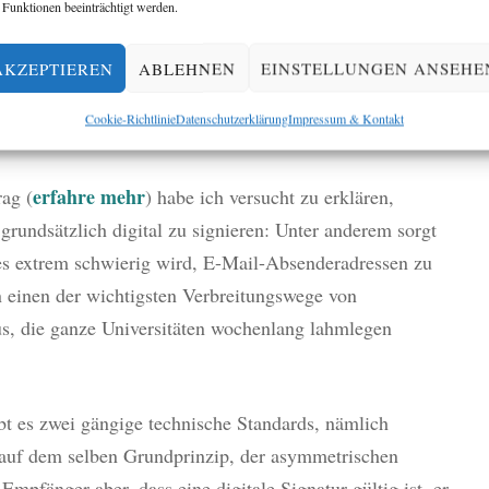
ils ist ein sehr guter Schutz gegen Schadsoftware.
 Funktionen beeinträchtigt werden.
t der Standard S/MIME zu empfehlen, für private
AKZEPTIEREN
ABLEHNEN
EINSTELLUNGEN ANSEHE
Cookie-Richtlinie
Datenschutzerklärung
Impressum & Kontakt
Minuten
erfahre mehr
rag (
) habe ich versucht zu erklären,
grundsätzlich digital zu signieren: Unter anderem sorgt
es extrem schwierig wird, E-Mail-Absenderadressen zu
 einen der wichtigsten Verbreitungswege von
, die ganze Universitäten wochenlang lahmlegen
bt es zwei gängige technische Standards, nämlich
 auf dem selben Grundprinzip, der asymmetrischen
mpfänger aber, dass eine digitale Signatur gültig ist, er