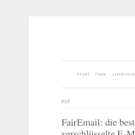
Zum
Inhalt
springen
START
ÜBER
LITERATU
pgp
FairEmail: die bes
verschlüsselte E-M