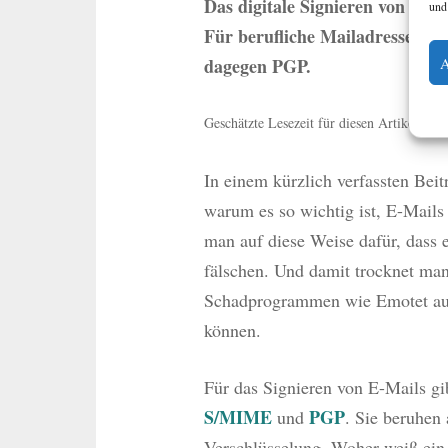
Das digitale Signieren von E-Ma
und
Für berufliche Mailadressen is
dagegen PGP.
Geschätzte Lesezeit für diesen Artikel: 4 
In einem kürzlich verfassten Beit
warum es so wichtig ist, E-Mails 
man auf diese Weise dafür, dass 
fälschen. Und damit trocknet man
Schadprogrammen wie Emotet aus
können.
Für das Signieren von E-Mails gi
S/MIME
PGP
und
. Sie beruhen
Verschlüsselung. Woher weiß ein E