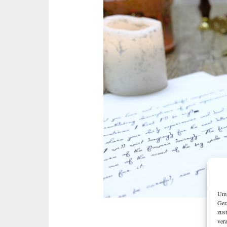
Um 
Ger
zus
ver