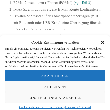
R2Mail2 installieren (iPhone: iPGMail) (
vgl. Teil 3
)
IMAP-Zugriff auf das eigene E-Mail-Konto konfigurieren
Privaten Schlüssel auf das Smartphone übertragen (z. B.
mit Bluetooth oder USB-Kabel; eine Übertragung über das
Internet sollte vermieden werden)
Privaten Schlüssel in den Zertifikatsspeicher von R2Mail2
(bzw. das entsprechende Modul in iPGMail) importieren
Cookie-Zustimmung verwalten
Um dir ein optimales Erlebnis zu bieten, verwenden wir Technologien wie Cookies,
um Geräteinformationen zu speichern und/oder darauf zuzugreifen. Wenn du diesen
Schritt 3 (optional): Eingangsverschlüsselung aktivieren
Technologien zustimmst, können wir Daten wie das Surfverhalten oder eindeutige IDs
auf dieser Website verarbeiten. Wenn du deine Zustimmung nicht erteilst oder
zurückziehst, können bestimmte Merkmale und Funktionen beeinträchtigt werden.
Diese Möglichkeit bieten nach meinem Wissensstand aktuell
posteo.de
und
mailbox.org
(
vgl. Teil 4
), beide mit Sitz in
AKZEPTIEREN
Berlin. Auch der Anbieter
startmail.com
(Sitz: Niederlande)
ABLEHNEN
verfügt über sehr hohe Sicherheitsstandards und setzt bei der
Verschlüsselung auf PGP.
EINSTELLUNGEN ANSEHEN
Cookie-Richtlinie
Datenschutzerklärung
Impressum & Kontakt
E-Mail-Sicherheit ist spätestens seit dem Bekanntwerden