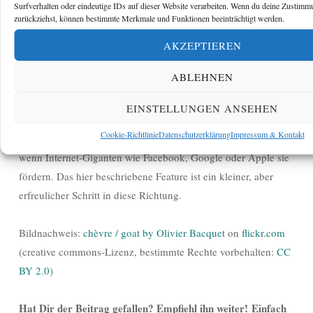
zurückgesetzt wird. Wenn jemand diese Nachricht abfängt,
Surfverhalten oder eindeutige IDs auf dieser Website verarbeiten. Wenn du deine Zustimmun
zurückziehst, können bestimmte Merkmale und Funktionen beeinträchtigt werden.
konnte er sie bisher verwenden, um das Passwort zu ändern
und so den Facebook-Account zu kapern. Das ist nicht mehr
AKZEPTIEREN
möglich, wenn die Nachricht verschlüsselt verschickt wird.
ABLEHNEN
Die neue Funktion macht den Bock zwar noch lange nicht
EINSTELLUNGEN ANSEHEN
zum Gärtner. Trotzdem: E-Mail-Verschlüsselung wird
Cookie-Richtlinie
Datenschutzerklärung
Impressum & Kontakt
vermutlich erst dann eine Chance haben sich durchzusetzen,
wenn Internet-Giganten wie Facebook, Google oder Apple sie
fördern. Das hier beschriebene Feature ist ein kleiner, aber
erfreulicher Schritt in diese Richtung.
Bildnachweis:
chèvre / goat by Olivier Bacquet
on
flickr.com
(creative commons-Lizenz, bestimmte Rechte vorbehalten:
CC
BY 2.0
)
Hat Dir der Beitrag gefallen? Empfiehl ihn weiter! Einfach