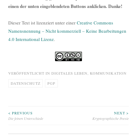
einen der unten eingeblendeten Buttons anklicken. Danke!
Dieser Text ist lizenziert unter einer
Creative Commons
Namensnennung – Nicht kommerziell – Keine Bearbeitungen
4.0 International Lizenz
.
VERÖFFENTLICHT IN
DIGITALES LEBEN
,
KOMMUNIKATION
DATENSCHUTZ
PGP
Beitragsnavigation
< PREVIOUS
NEXT >
Die feinen Unterschiede
Kryptographische Poesie