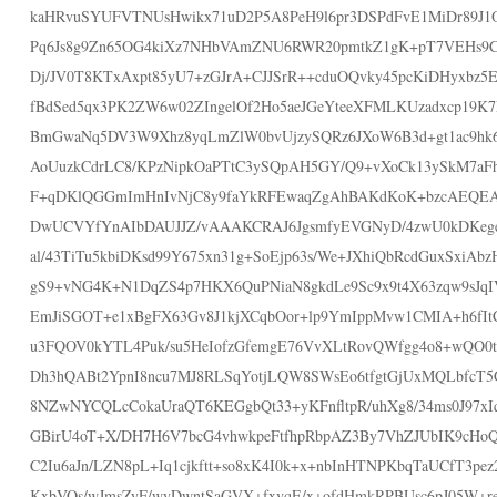
kaHRvuSYUFVTNUsHwikx71uD2P5A8PeH9l6pr3DSPdFvE1MiDr89J1O
Pq6Js8g9Zn65OG4kiXz7NHbVAmZNU6RWR20pmtkZ1gK+pT7VEHs9C
Dj/JV0T8KTxAxpt85yU7+zGJrA+CJJSrR++cduOQvky45pcKiDHyxbz5
fBdSed5qx3PK2ZW6w02ZIngelOf2Ho5aeJGeYteeXFMLKUzadxcp19K7
BmGwaNq5DV3W9Xhz8yqLmZlW0bvUjzySQRz6JXoW6B3d+gt1ac9hk
AoUuzkCdrLC8/KPzNipkOaPTtC3ySQpAH5GY/Q9+vXoCk13ySkM7aF
F+qDKlQGGmImHnIvNjC8y9faYkRFEwaqZgAhBAKdKoK+bzcAEQ
DwUCVYfYnAIbDAUJJZ/vAAAKCRAJ6JgsmfyEVGNyD/4zwU0kDKeg
al/43TiTu5kbiDKsd99Y675xn31g+SoEjp63s/We+JXhiQbRcdGuxSxiAb
gS9+vNG4K+N1DqZS4p7HKX6QuPNiaN8gkdLe9Sc9x9t4X63zqw9sJq
EmJiSGOT+e1xBgFX63Gv8J1kjXCqbOor+lp9YmIppMvw1CMIA+h6fIt
u3FQOV0kYTL4Puk/su5HeIofzGfemgE76VvXLtRovQWfgg4o8+wQO0
Dh3hQABt2YpnI8ncu7MJ8RLSqYotjLQW8SWsEo6tfgtGjUxMQLbfcT
8NZwNYCQLcCokaUraQT6KEGgbQt33+yKFnfltpR/uhXg8/34ms0J97xI
GBirU4oT+X/DH7H6V7bcG4vhwkpeFtfhpRbpAZ3By7VhZJUbIK9cHo
C2Iu6aJn/LZN8pL+Iq1cjkftt+so8xK4I0k+x+nbInHTNPKbqTaUCfT3pez
KxbVOs/wJmsZyF/wyDwntSaGVX+fxvqE/x+ofdHmkRPBUsc6pJ05W+re