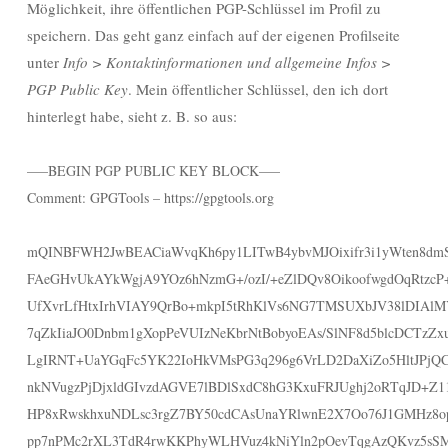
Möglichkeit, ihre öffentlichen PGP-Schlüssel im Profil zu
speichern. Das geht ganz einfach auf der eigenen Profilseite
unter
Info > Kontaktinformationen und allgemeine Infos >
PGP Public Key
. Mein öffentlicher Schlüssel, den ich dort
hinterlegt habe, sieht z. B. so aus:
—–BEGIN PGP PUBLIC KEY BLOCK—–
Comment: GPGTools – https://gpgtools.org
mQINBFWH2JwBEACiaWvqKh6py1LITwB4ybvMJOixifr3i1yWten8dm
FAeGHvUkAYkWgjA9YOz6hNzmG+/ozI/+eZlDQv8OikoofwgdOqRtzcP
UfXvrLfHtxIrhVIAY9QrBo+mkpI5tRhKlVs6NG7TMSUXbJV38lDIA
7qZkIiaJO0Dnbm1gXopPeVUIzNeKbrNtBobyoEAs/SlNF8d5blcDCTzZ
LgIRNT+UaYGqFc5YK22IoHkVMsPG3q296g6VrLD2DaXiZo5HltJPjQ
nkNVugzPjDjxldGIvzdAGVE7lBDlSxdC8hG3KxuFRJUghj2oRTqJD+Z1
HP8xRwskhxuNDLsc3rgZ7BY50cdCAsUnaYRlwnE2X7Oo76J1GMHz8o
pp7nPMc2rXL3TdR4rwKKPhyWLHVuz4kNiYln2pOevTqgAzQKvz5s