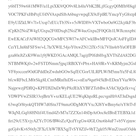
y6bIT59w681MWF/a1LpiXK9/QO9v8Lh4luVbK2BLjfGcgyQ0Mfh9I8qj
VOC7PKFxHbPejUf4NVAxpdSlbA6bugvwpqEX9cFplRUYmcpYyG8xt
E9yUJZkLWv7l+Uxsp7zEUcTb3N++5sWIDI9vVXTwboOu9G2Jcj4kF
tCpKb2NoZW4gUGxpa2F0IDxqb2NoZW4ucGxpa2F0QGh1LWJlcmxpbi
EwEKACcFAlWH2QQCGwMFCSWf7wAFCwkIBwMFFQoJCAsFFgID
CeiYLJn8hFSFSw/+L7h/XWlL54joY0xwZN12JXv51k7Vlln4rbYuOFE
gza80eJtZxK9Wm1j9jWKD3GAcAMQL7agijfP0fdbHvgXVTbZdA82DGz
NTBMWKj0+2wFSTDNmm5jpq1RBlXYvPbx+HA9JR+VvKRMyjm2GsfeT
VF8yoccen9OdGPddDeZwdubGOwSqfECGorUlLRPLW/M5muYu5FsL8l
bfcwRFbcLM0rSkg8LCmtMRnfhiDS+c+nEu/9qut945kBvEDenYVazW0
NajprwzjPDJIQ+KPFDXDuDrWyP8zJEhXYBFZTebBwA5/kC8jQefkvv
VDWPVwZSIR33ojBrtrV+xrKELqUE2WqKhpzRLpecvgnHi9ATJnDsgn
63wqO/8tyokQTHW7d0Stu3T9nmzODgMOYVxcXJ8YwBmy6e/xY8tTv
WJqNLGqft8HNlif4Ufmd4ZvM7u7ZZXn14bDpAtOoc8eIBtsETEBXk1d
firi29cU5XvjyAZYcTOS/BWoZc/QcdYrgGw4JGLOxo6h4uF7+b5Vzjmw
geGj4vKv656tJy2FXcUhW7BX5qjTvSY8ZlJ+9hT2gk05iWmZ/zusiO3d4