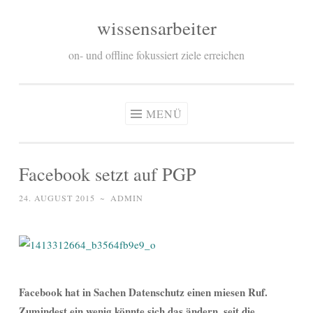
wissensarbeiter
Zum
Inhalt
on- und offline fokussiert ziele erreichen
springen
MENÜ
Facebook setzt auf PGP
24. AUGUST 2015
~
ADMIN
Facebook hat in Sachen Datenschutz einen miesen Ruf.
Zumindest ein wenig könnte sich das ändern, seit die