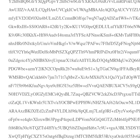
Y2hlbiBQbGlrYXQgPGpvY2hlbi5wbGlrYXRAcG9zdGVvLmRlPokCQ
AwUJJZ/vAAULCQgHAwUVCgkICwUWAgMBAAIeAQIXgAUCVYfZIA
mfyEVJ2OD/0Xlu4bULmZ/LCemnBOJfsje7wqN7aqQADZarIW8+/vTKej
GkwRxIH+SS0OAR8+42tR/1y2KwKU1VG0peQEDLULulYkB3T66e
K9AWc30IKhX+Hf89AudvI4toma3rIYFSeAFNnsoKSm8+tKMvTa8FH0u
nhxHRr0NJxtkyIrUm/oVmHkgf+V/wWqsz7PAFwc7FfhfD5ZpFNogNjt6
tfifC92Yh6qWutJDeHoMbPtSZXgQPZTh9VhmPRfPsDxz0Fht2iVoqum0
0uZdgoic4YjsNHB8X6vjUrpnarX18afzAlfIYLReD3Q4gMRMqUwZQ66
PDGWbe+azmY2lKN2COpuRk2b7wu8uE9rS1+3gTGaCN9qclFFAiBeyRx
WMSRbvQACekh60v7jm7r71t7qMwZ+XiAvMX8iJYA1Qa3YjaTdOpWT
nF/7f5b9b6KfuaNgvAyu9cHG5I3xz5JHw+eIVvuQAENBUX4CV5xS9gQ
N0H3VDZLyOJGZyEMCi4QysBL7Zuq+QBZVCW2ekZ6cD3PrgxsuTTs
ctZaQL1VvKWnIr5UXTv/aYOCBPwEPPHWcNHZ5kAf62/kOucwNL1D
ARAAxzBKlXfEd2cZmP4YLDLhl9tk/8pQLmj7Lnfg0Rf+zDyzVso6gvPl
oFpfw+e4qhvXIoxwB63PpgsP4epeiLDPVomNiGiQ4GTZcM464fpPNE/F
ft86R0a30c/6TQZTsl4HYtc5UBQ5ibZDajmHd6x7c9U+vgaA3BLYSDSY
XwQTpHYgCXZY5sOatg6fBqDizug1MTCHM5fkB53R/xyaOrdc0l55Jv6Z