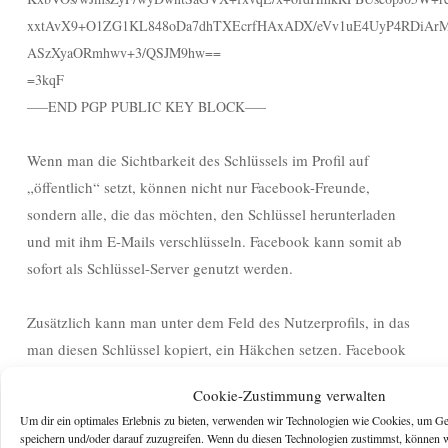
xxtAvX9+O1ZG1KL848oDa7dhTXEcrfHAxADX/eVv1uE4UyP4RDiArM
ASzXyaORmhwv+3/QSJM9hw==
=3kqF
—–END PGP PUBLIC KEY BLOCK—–
Wenn man die Sichtbarkeit des Schlüssels im Profil auf
„öffentlich“ setzt, können nicht nur Facebook-Freunde,
sondern alle, die das möchten, den Schlüssel herunterladen
und mit ihm E-Mails verschlüsseln. Facebook kann somit ab
sofort als Schlüssel-Server genutzt werden.
Zusätzlich kann man unter dem Feld des Nutzerprofils, in das
man diesen Schlüssel kopiert, ein Häkchen setzen. Facebook
benutzt den PGP-Schlüssel dann selbst, um bestimmte E-Mail-
Cookie-Zustimmung verwalten
Nachrichten an den Nutzer zu verschlüsseln. Das bringt
Um dir ein optimales Erlebnis zu bieten, verwenden wir Technologien wie Cookies, um Ge
zusätzliche Sicherheit, wenn z. B. per E-Mail das Passwort
speichern und/oder darauf zuzugreifen. Wenn du diesen Technologien zustimmst, können 