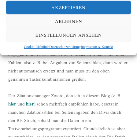
der Tastenkombination „Alt 0150“ (Eingabe der Ziffern über
AKZEPTIEREN
den Ziffernblock, Alt-Taste die ganze Zeit gedrückt halten).
ABLEHNEN
In manchen Textverarbeitungsprogrammen (z. B. Word) wird
EINSTELLUNGEN ANSEHEN
der Divis automatisch durch den Halbgeviertstrich ersetzt,
wenn er zwischen zwei Leerzeichen steht. Steht er
Cookie-Richtlinie
Datenschutzerklärung
Impressum & Kontakt
dagegen ohne Leerzeichen direkt zwischen Buchstaben oder
Zahlen, also z. B. bei Angaben von Seitenzahlen, dann wird er
nicht automatisch ersetzt und man muss zu den oben
genannten Tastenkombinationen greifen.
Der Zitationsmanager Zotero, den ich in diesem Blog (z. B.
hier
hier
und
) schon mehrfach empfohlen habe, ersetzt in
manchen Zitationsstilen bei Seitenangaben den Divis durch
den Bis-Strich, sobald man die Daten in ein
Textverarbeitungsprogramm exportiert. Grundsätzlich ist aber
zu empfehlen, an den passenden Stellen gleich den Bis-Strich