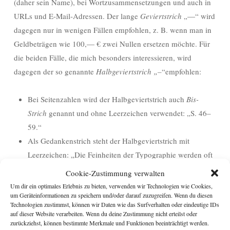
(daher sein Name), bei Wortzusammensetzungen und auch in
URLs und E-Mail-Adressen. Der lange
Geviertstrich
„—“ wird
dagegen nur in wenigen Fällen empfohlen, z. B. wenn man in
Geldbeträgen wie 100,— € zwei Nullen ersetzen möchte. Für
die beiden Fälle, die mich besonders interessieren, wird
dagegen der so genannte
Halbgeviertstrich „–
“empfohlen:
Bei Seitenzahlen wird der Halbgeviertstrich auch
Bis-
Strich
genannt und ohne Leerzeichen verwendet: „S. 46–
59.“
Als Gedankenstrich steht der Halbgeviertstrich mit
Leerzeichen: „Die Feinheiten der Typographie werden oft
vernachlässigt – obwohl sie viel zum Gesamteindruck
Cookie-Zustimmung verwalten
eines Textes beitragen.“
Um dir ein optimales Erlebnis zu bieten, verwenden wir Technologien wie Cookies,
um Geräteinformationen zu speichern und/oder darauf zuzugreifen. Wenn du diesen
Technologien zustimmst, können wir Daten wie das Surfverhalten oder eindeutige IDs
Auf dem Mac lässt sich der Halbgeviertstrich ganz einfach mit
auf dieser Website verarbeiten. Wenn du deine Zustimmung nicht erteilst oder
zurückziehst, können bestimmte Merkmale und Funktionen beeinträchtigt werden.
der Tastenkombination „Alt -“ einfügen, unter Windows mit