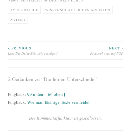
TYPOGRAPHIE
WISSENSCHAFTLICHES ARBEITEN
ZOTERO
Beitragsnavigation
< PREVIOUS
NEXT >
Lass Dir Deine Zeit nicht zersägen!
Facebook setzt auf PGP
2 Gedanken zu “
Die feinen Unterschiede
”
Pingback:
99 unten – 66 oben |
Pingback:
Wie man löchrige Texte vermeidet |
Die Kommentarfunktion ist geschlossen.