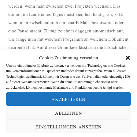
werden, wenn man zwischen zwei Projekten wechselt. Das
kommt im Laufe eines Tages meist ziemlich häufig vor, z. B.
wenn man zwischendurch ein paar E-Mails beantwortet oder
eine Pause macht.
Timing
zeichnet dagegen automatisch auf,
wie lange man mit welchem Programm an welchem Dokument
gearbeitet hat. Auf dieser Grundlage lässt sich die tatsächliche
Arbeitszeit auch nachträglich einzelnen Projekten zuteilen,
Cookie-Zustimmung verwalten
ohne dass man daran während der Arbeit einen Gedanken
Um dir ein optimales Erlebnis zu bieten, verwenden wir Technologien wie Cookies,
um Geräteinformationen zu speichern und/oder darauf zuzugreifen. Wenn du diesen
verschwenden muss. Auch der Preis für
Timing
(aktuell ca. 10
Technologien zustimmst, können wir Daten wie das Surfverhalten oder eindeutige IDs
€,
hier
geht’s zur Webseite des Herstellers) ist im Vergleich zu
auf dieser Website verarbeiten. Wenn du deine Zustimmung nicht erteilst oder
zurückziehst, können bestimmte Merkmale und Funktionen beeinträchtigt werden.
ähnlichen Software-Angeboten äußerst moderat.
AKZEPTIEREN
Wie dokumentierst Du Deine Arbeitszeit? Hinterlass einen
ABLEHNEN
Kommentar!
EINSTELLUNGEN ANSEHEN
Bildnachweis:
time by János Balázs
on
flickr.com
(creative