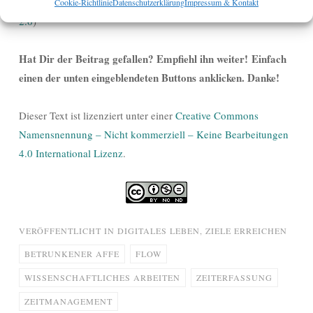
commons-Lizenz, bestimmte Rechte vorbehalten:
CC BY-SA
Cookie-Richtlinie
Datenschutzerklärung
Impressum & Kontakt
2.0
)
Hat Dir der Beitrag gefallen? Empfiehl ihn weiter! Einfach
einen der unten eingeblendeten Buttons anklicken. Danke!
Dieser Text ist lizenziert unter einer
Creative Commons
Namensnennung – Nicht kommerziell – Keine Bearbeitungen
4.0 International Lizenz
.
VERÖFFENTLICHT IN
DIGITALES LEBEN
,
ZIELE ERREICHEN
BETRUNKENER AFFE
FLOW
WISSENSCHAFTLICHES ARBEITEN
ZEITERFASSUNG
ZEITMANAGEMENT