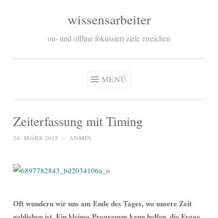
wissensarbeiter
Zum
Inhalt
on- und offline fokussiert ziele erreichen
springen
MENÜ
Zeiterfassung mit Timing
24. MÄRZ 2015
~
ADMIN
Oft wundern wir uns am Ende des Tages, wo unsere Zeit
geblieben ist. Ein kleines Programm kann helfen, die Frage