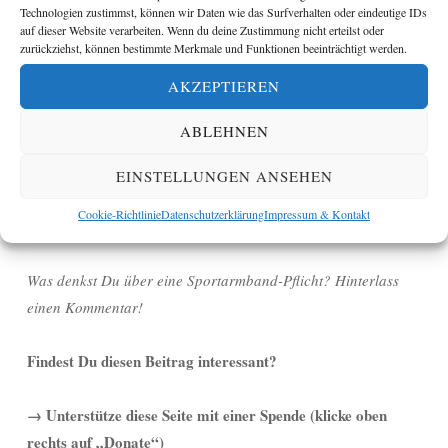
unserer Umgebung
Technologien zustimmst, können wir Daten wie das Surfverhalten oder eindeutige IDs
auf dieser Website verarbeiten. Wenn du deine Zustimmung nicht erteilst oder
mit Sensoren immer neue Formen der subtilen oder, wie an der
zurückziehst, können bestimmte Merkmale und Funktionen beeinträchtigt werden.
genannten Universität, weniger subtilen Überwachung
AKZEPTIEREN
hervorbringt. Man möchte uns zu unserem Besten zwingen.
ABLEHNEN
Persönlich würde ich ein solches Armband als
haarsträubenden Übergriff in meine Lebensgestaltung
EINSTELLUNGEN ANSEHEN
empfinden. Mit anderen Worten: Die Frage, ob und wie lange
Cookie-Richtlinie
Datenschutzerklärung
Impressum & Kontakt
ich laufen gehe, entscheide ich lieber selbst.
Was denkst Du über eine Sportarmband-Pflicht? Hinterlass
einen Kommentar!
Findest Du diesen Beitrag interessant?
→
Unterstütze diese Seite mit einer Spende (klicke oben
rechts auf „Donate“)