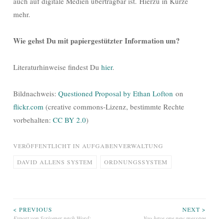
auch auf digitale Medien übertragbar ist. Hierzu in Kürze
mehr.
Wie gehst Du mit papiergestützter Information um?
Literaturhinweise findest Du
hier
.
Bildnachweis:
Questioned Proposal by Ethan Lofton
on
flickr.com
(creative commons-Lizenz, bestimmte Rechte
vorbehalten:
CC BY 2.0
)
VERÖFFENTLICHT IN
AUFGABENVERWALTUNG
DAVID ALLENS SYSTEM
ORDNUNGSSYSTEM
Beitragsnavigation
< PREVIOUS
NEXT >
Export von Scrivener nach Word:
You have one new message