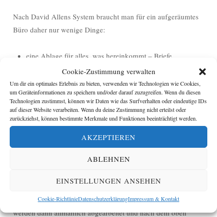
Nach David Allens System braucht man für ein aufgeräumtes
Büro daher nur wenige Dinge:
eine Ablage für alles, was hereinkommt – Briefe,
Rechnungen, Memos, etc.
Cookie-Zustimmung verwalten
das oben beschriebene Hängeordner-System
Um dir ein optimales Erlebnis zu bieten, verwenden wir Technologien wie Cookies,
um Geräteinformationen zu speichern und/oder darauf zuzugreifen. Wenn du diesen
ein einfaches, leistungsfähiges Archiv
Technologien zustimmst, können wir Daten wie das Surfverhalten oder eindeutige IDs
einen Papierkorb
auf dieser Website verarbeiten. Wenn du deine Zustimmung nicht erteilst oder
zurückziehst, können bestimmte Merkmale und Funktionen beeinträchtigt werden.
Da man selten von null anfängt, kann die GTD-Methode auch
AKZEPTIEREN
dafür verwendet werden, eine vorhandene Unordnung in den
ABLEHNEN
Griff zu bekommen. Hierfür kommt alles, was sich auf dem
Schreibtisch, auf Beistelltischen, in verschiedenen
EINSTELLUNGEN ANSEHEN
Ablagefächern etc. unsortiert stapelt, in eine Kiste – je größer
die Unordnung, umso größer die Kiste. Alle Dokumente
Cookie-Richtlinie
Datenschutzerklärung
Impressum & Kontakt
werden dann allmählich abgearbeitet und nach dem oben