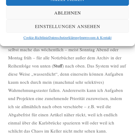
sind, die ich aber für eventuellen späteren Gebrauch in
Archiv
einem
behalten möchte.
ABLEHNEN
Eine zentrale Idee bei David Allen besteht darin, das wie auch
EINSTELLUNGEN ANSEHEN
immer strukturierte System für die persönliche
Cookie-Richtlinie
Datenschutzerklärung
Impressum & Kontakt
Aufgabenverwaltung regelmäßig durchzusehen (
review
). Ich
selbst mache das wöchentlich – meist Sonntag Abend oder
Montag früh – für alle Notizbücher außer dem Archiv in der
Stuff
Reihenfolge von unten (
) nach oben. Das System wird auf
diese Weise „wasserdicht“, denn einerseits können Aufgaben
kaum noch durch mein (manchmal sehr selektives)
Wahrnehmungsraster fallen. Andererseits kann ich Aufgaben
und Projekten eine zunehmende Priorität zuzuweisen, indem
ich sie allmählich nach oben verschiebe – z.B. weil die
Abgabefrist für einen Artikel näher rückt, weil ich endlich
einmal über die Karlsbrücke spazieren will oder weil ich
schlicht das Chaos im Keller nicht mehr sehen kann.