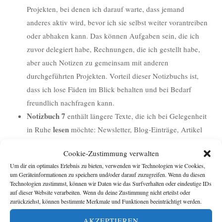
Projekten, bei denen ich darauf warte, dass jemand
anderes aktiv wird, bevor ich sie selbst weiter vorantreiben
oder abhaken kann. Das können Aufgaben sein, die ich
zuvor delegiert habe, Rechnungen, die ich gestellt habe,
aber auch Notizen zu gemeinsam mit anderen
durchgeführten Projekten. Vorteil dieser Notizbuchs ist,
dass ich lose Fäden im Blick behalten und bei Bedarf
freundlich nachfragen kann.
Notizbuch 7
enthält längere Texte, die ich bei Gelegenheit
lesen
in Ruhe
möchte: Newsletter, Blog-Einträge, Artikel
aus Online-Zeitungen oder Zeitschriften, usw.
Cookie-Zustimmung verwalten
Notizbuch 8 – Stuff
– könnte auch Posteingang oder
Um dir ein optimales Erlebnis zu bieten, verwenden wir Technologien wie Cookies,
Inbox heißen. Es wird als „Standardnotizbuch“ definiert,
um Geräteinformationen zu speichern und/oder darauf zuzugreifen. Wenn du diesen
d.h., dort landen zunächst einmal alle Notizen, die ich
Technologien zustimmst, können wir Daten wie das Surfverhalten oder eindeutige IDs
auf dieser Website verarbeiten. Wenn du deine Zustimmung nicht erteilst oder
noch keinem anderen Notizbuch zugeordnet habe.
zurückziehst, können bestimmte Merkmale und Funktionen beeinträchtigt werden.
Notizbuch 9
schließlich enthält Notizen, die bearbeitet
AKZEPTIEREN