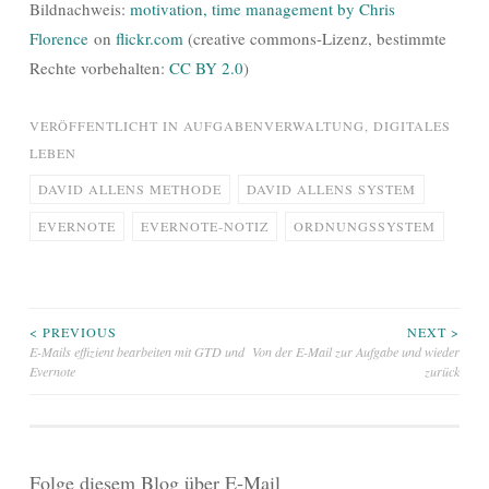
Bildnachweis:
motivation, time management by Chris
Florence
on
flickr.com
(creative commons-Lizenz, bestimmte
Rechte vorbehalten:
CC BY 2.0
)
VERÖFFENTLICHT IN
AUFGABENVERWALTUNG
,
DIGITALES
LEBEN
DAVID ALLENS METHODE
DAVID ALLENS SYSTEM
EVERNOTE
EVERNOTE-NOTIZ
ORDNUNGSSYSTEM
Beitragsnavigation
< PREVIOUS
NEXT >
E-Mails effizient bearbeiten mit GTD und
Von der E-Mail zur Aufgabe und wieder
Evernote
zurück
Folge diesem Blog über E-Mail