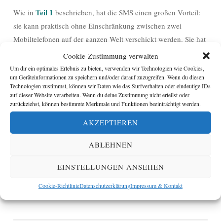
Teil 1
Wie in
beschrieben, hat die SMS einen großen Vorteil:
sie kann praktisch ohne Einschränkung zwischen zwei
Mobiltelefonen auf der ganzen Welt verschickt werden. Sie hat
jedoch auch den gravierenden Nachteil, dass mit ihr keine
Cookie-Zustimmung verwalten
Bild-, Ton- oder Videonachrichten verschickt werden können.
Um dir ein optimales Erlebnis zu bieten, verwenden wir Technologien wie Cookies,
um Geräteinformationen zu speichern und/oder darauf zuzugreifen. Wenn du diesen
Dieses Problem wurde mit dem Durchbruch von Smartphones,
Technologien zustimmst, können wir Daten wie das Surfverhalten oder eindeutige IDs
wie wir sie heute kennen (das erste iPhone kam 2007 auf den
auf dieser Website verarbeiten. Wenn du deine Zustimmung nicht erteilst oder
zurückziehst, können bestimmte Merkmale und Funktionen beeinträchtigt werden.
Markt), zunehmend schmerzhaft: Je besser die Fotos wurden,
die man mit Telefonen schießen konnte, umso größer wurde
AKZEPTIEREN
die Lust, diese gleich an Freunde und Familienmitglieder zu
ABLEHNEN
verschicken. Die MMS mit all ihren Kompatibilitätsproblemen
und ihrem hohen Preis hat diese Lust nie befriedigen können.
EINSTELLUNGEN ANSEHEN
Weiterlesen
→
Cookie-Richtlinie
Datenschutzerklärung
Impressum & Kontakt