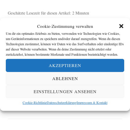
Geschätzte Lesezeit für diesen Artikel: 2 Minuten
Cookie-Zustimmung verwalten
Seit Mitte Mai 2018 kursieren Meldungen über eine
Um dir ein optimales Erlebnis zu bieten, verwenden wir Technologien wie Cookies,
Schwachstelle in E-Mails, die nach dem
PGP-
oder dem
um Geräteinformationen zu speichern und/oder darauf zuzugreifen. Wenn du diesen
S/MIME-Standard
verschlüsselt worden sind. Auch ein
Technologien zustimmst, können wir Daten wie das Surfverhalten oder eindeutige IDs
auf dieser Website verarbeiten. Wenn du deine Zustimmung nicht erteilst oder
eingängiger Name für den Fehler war schnell gefunden: Efail.
zurückziehst, können bestimmte Merkmale und Funktionen beeinträchtigt werden.
AKZEPTIEREN
Unter bestimmten Bedingungen könnten Angreifer, so die
Warnung, über manipulierte E-Mails an den Klartext von
ABLEHNEN
verschlüsselten E-Mails gelangen (
erfahre mehr
). Es wurden
sogar Empfehlungen laut, man solle aus diesem Grund ganz
EINSTELLUNGEN ANSEHEN
auf verschlüsselte E-Mails verzichten.
Weiterlesen
→
Cookie-Richtlinie
Datenschutzerklärung
Impressum & Kontakt