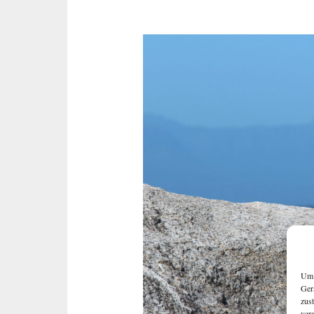
Um 
Ger
zus
ver