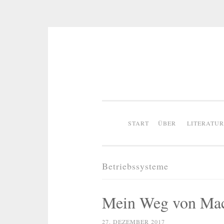
Zum
Inhalt
springen
START
ÜBER
LITERATU
Betriebssysteme
Mein Weg von Mac
27. DEZEMBER 2017