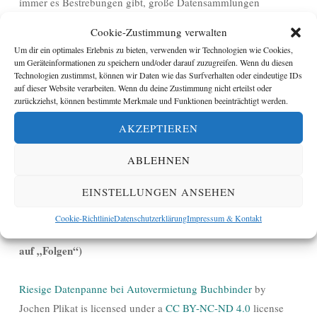
immer es Bestrebungen gibt, große Datensammlungen
anzulegen und zentral zu speichern, vor allem von staatlicher
Cookie-Zustimmung verwalten
Seite. Sucht für ein anschauliches Beispiel einfach einmal im
Um dir ein optimales Erlebnis zu bieten, verwenden wir Technologien wie Cookies,
Internet nach „Ecuador gehackt“.
um Geräteinformationen zu speichern und/oder darauf zuzugreifen. Wenn du diesen
Technologien zustimmst, können wir Daten wie das Surfverhalten oder eindeutige IDs
auf dieser Website verarbeiten. Wenn du deine Zustimmung nicht erteilst oder
Findest Du diesen Beitrag interessant?
zurückziehst, können bestimmte Merkmale und Funktionen beeinträchtigt werden.
→ Unterstütze diese Seite mit einer Spende (entweder via
AKZEPTIEREN
PayPal in € oder in einer Kryptowährung, Details siehe oben
rechts auf dieser Seite)
ABLEHNEN
→ Teile den Beitrag mit Deinen Freunden (klicke unten auf
EINSTELLUNGEN ANSEHEN
einen der Buttons)
→ Folge dem Autor auf Twitter (
@JochenPlikat
)
Cookie-Richtlinie
Datenschutzerklärung
Impressum & Kontakt
→ abonniere neue Beiträge als E-Mail (klicke oben rechts
auf „Folgen“)
Riesige Datenpanne bei Autovermietung Buchbinder
by
Jochen Plikat is licensed under a
CC BY-NC-ND 4.0
license