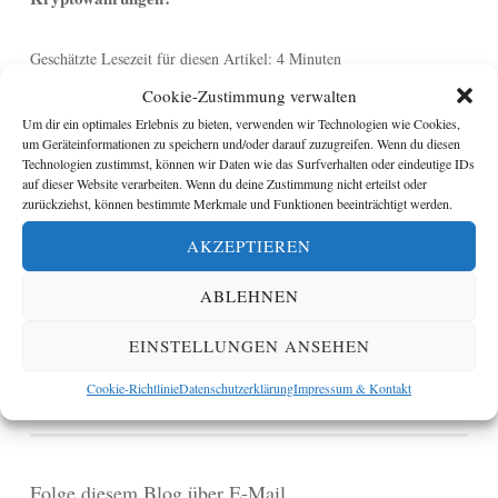
Geschätzte Lesezeit für diesen Artikel: 4 Minuten
Cookie-Zustimmung verwalten
Vor ziemlich genau 10 Jahren – am 3. Januar 2009 – wurde
Um dir ein optimales Erlebnis zu bieten, verwenden wir Technologien wie Cookies,
um Geräteinformationen zu speichern und/oder darauf zuzugreifen. Wenn du diesen
der erste Block der Bitcoin-Blockchain gebildet. In den
Technologien zustimmst, können wir Daten wie das Surfverhalten oder eindeutige IDs
folgenden Jahren wurden Bitcoin und andere
auf dieser Website verarbeiten. Wenn du deine Zustimmung nicht erteilst oder
zurückziehst, können bestimmte Merkmale und Funktionen beeinträchtigt werden.
Kryptowährungen zunächst nur von wenigen ernst genommen
– die meisten belächelten sie als „nerd money“. Inzwischen
AKZEPTIEREN
zeichnet sich jedoch ab, dass die Blockchain-Technologie und
ABLEHNEN
die bekannteste Anwendung dieser Technologie – digitales
Geld – dauerhaft bleiben werden.
Weiterlesen
→
EINSTELLUNGEN ANSEHEN
Cookie-Richtlinie
Datenschutzerklärung
Impressum & Kontakt
Folge diesem Blog über E-Mail