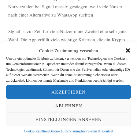
Nutzerzahlen bei Signal massiv gestiegen, weil viele Nutzer
nach einer Alternative zu WhatsApp suchten.
Signal ist zur Zeit für viele Nutzer ohne Zweifel eine sehr gute
Wahl. Die App erfüllt viele wichtige Kriterien, die ein Krypto-
Messenger erfüllen muss.
Cookie-Zustimmung verwalten
Um dir ein optimales Erlebnis zu bieten, verwenden wir Technologien wie Cookies,
um Geräteinformationen zu speichern und/oder darauf zuzugreifen. Wenn du diesen
Signal…
Technologien zustimmst, können wir Daten wie das Surfverhalten oder eindeutige IDs
auf dieser Website verarbeiten. Wenn du deine Zustimmung nicht erteilst oder
zurückziehst, können bestimmte Merkmale und Funktionen beeinträchtigt werden.
ist serverseitig und anwendungsseitig vollständig Open-
Source-Software
AKZEPTIEREN
bietet automatische Ende-zu-Ende-Verschlüsselung
ist sehr nutzerfreundlich
ABLEHNEN
bietet wichtige Zusatzfunktionen wie z. B. verschlüsselte
EINSTELLUNGEN ANSEHEN
Audio- und Videoanrufe.
Cookie-Richtlinie
Datenschutzerklärung
Impressum & Kontakt