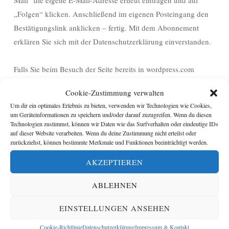
Mail“ die eigene E-Mail-Adresse erneut eintragen und auf
„Folgen“ klicken. Anschließend im eigenen Posteingang den
Bestätigungslink anklicken – fertig. Mit dem Abonnement
erklären Sie sich mit der Datenschutzerklärung einverstanden.
Falls Sie beim Besuch der Seite bereits in wordpress.com
eingeloggt sind, erfolgt das Abonnement automatisch über Ihre
Cookie-Zustimmung verwalten
bei wordpress.com hinterlegte E-Mail-Adresse. Diese muss
Um dir ein optimales Erlebnis zu bieten, verwenden wir Technologien wie Cookies,
daher nicht eingegeben werden.
um Geräteinformationen zu speichern und/oder darauf zuzugreifen. Wenn du diesen
Technologien zustimmst, können wir Daten wie das Surfverhalten oder eindeutige IDs
auf dieser Website verarbeiten. Wenn du deine Zustimmung nicht erteilst oder
Die E-Mail-Benachrichtigungen über neue Beiträge werden
zurückziehst, können bestimmte Merkmale und Funktionen beeinträchtigt werden.
wie bisher so auch in Zukunft am Ende jeder Nachricht Links
AKZEPTIEREN
enthalten, über die das Abonnement jederzeit verwaltet oder
beendet werden kann.
ABLEHNEN
Ich würde mich freuen, Sie/Dich auch in Zukunft über neue
EINSTELLUNGEN ANSEHEN
Blog-Beiträge per E-Mail informieren zu dürfen.
Cookie-Richtlinie
Datenschutzerklärung
Impressum & Kontakt